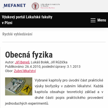
Výukový portál Lékařské fakulty
Menu
v Plzni
Rychlé vyhledávání
Obecná fyzika
Autor:
Jiří Beneš
, Lukáš Bolek, Jiří Růžička
Publikováno: 26.4.2010, poslední úpravy: 3.1.2013
Obor:
Zubní lékařství
Vybrané kapitoly pro úvodní část praktické
výuky biofyziky v zubním lékařství. Každá
kapitola obsahuje teoretický základ a v
druhé části popis praktického provedení
jednoduchých experimentů.