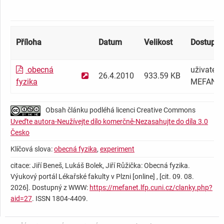
Příloha
Datum
Velikost
Dostupnos
obecná
uživatel 
26.4.2010
933.59 KB
fyzika
MEFANE
Obsah článku podléhá licenci Creative Commons
Uveďte autora-Neužívejte dílo komerčně-Nezasahujte do díla 3.0
Česko
Klíčová slova:
obecná fyzika
,
experiment
citace: Jiří Beneš, Lukáš Bolek, Jiří Růžička: Obecná fyzika.
Výukový portál Lékařské fakulty v Plzni [online] , [cit. 09. 08.
2026]. Dostupný z WWW:
https://mefanet.lfp.cuni.cz/clanky.php?
aid=27
. ISSN 1804-4409.