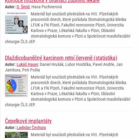
Komoce mozková v ordinaci zubního lékaře
Autor:
D. Šmíd
, Hana Puchnerová
Materiál byl součástí přednášek na VIII. Plzeňských
pracovních dnech, které pořádala Stomatologická klinika
LFUK a FN Plzeň, Fakultní nemocnice Plzeň, Univerzita
Karlova v Praze, Lékařská fakulta v Plzni, Oblastní
stomatologická komora v Plzni a Společnost maxilofaciální
chirurgie ČLS JEP.
Dlaždicobuněčný karcinom retní červeně (statistika)
Autor:
Lukáš Hauer
, Daniel Hrušák, Lubor Hostička, Pavel Andrle, Jan
Jambura, Petr Pošta
Materiál byl součástí přednášek na VIII. Plzeňských
pracovních dnech, které pořádala Stomatologická klinika
LFUK a FN Plzeň, Fakultní nemocnice Plzeň, Univerzita
Karlova v Praze, Lékařská fakulta v Plzni, Oblastní
stomatologická komora v Plzni a Společnost maxilofaciální
chirurgie ČLS JEP.
Čepelkové implantáty
Autor:
Ladislav Čechura
Materiál byl součástí přednášek na VIII. Plzeňských