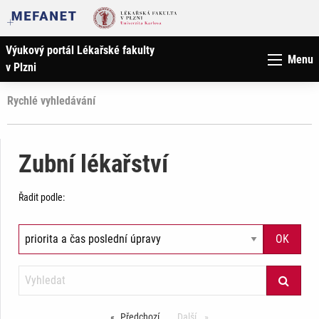
Výukový portál Lékařské fakulty
Menu
v Plzni
Rychlé vyhledávání
Zubní lékařství
Řadit podle:
Předchozí
stránka
Další
stránka