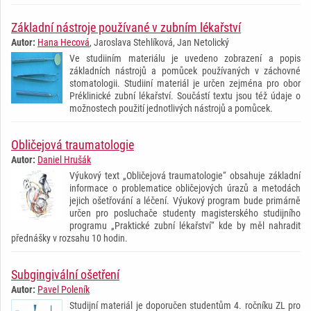
Základní nástroje používané v zubním lékařství
Autor:
Hana Hecová
, Jaroslava Stehlíková, Jan Netolický
Ve studiiním materiálu je uvedeno zobrazení a popis
základních nástrojů a pomůcek používaných v záchovné
stomatologii. Studiiní materiál je určen zejména pro obor
Préklinické zubní lékařství. Součástí textu jsou též údaje o
možnostech použití jednotlivých nástrojů a pomůcek.
Obličejová traumatologie
Autor:
Daniel Hrušák
Výukový text „Obličejová traumatologie“ obsahuje základní
informace o problematice obličejových úrazů a metodách
jejich ošetřování a léčení. Výukový program bude primárně
určen pro posluchače studenty magisterského studijního
programu „Praktické zubní lékařství“ kde by měl nahradit
přednášky v rozsahu 10 hodin.
Subgingivální ošetření
Autor:
Pavel Poleník
Studijní materiál je doporučen studentům 4. ročníku ZL pro