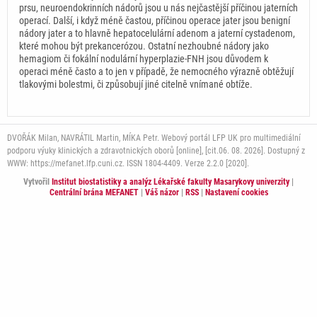
prsu, neuroendokrinních nádorů jsou u nás nejčastější příčinou jaterních
operací. Další, i když méně častou, příčinou operace jater jsou benigní
nádory jater a to hlavně hepatocelulární adenom a jaterní cystadenom,
které mohou být prekancerózou. Ostatní nezhoubné nádory jako
hemagiom či fokální nodulární hyperplazie-FNH jsou důvodem k
operaci méně často a to jen v případě, že nemocného výrazně obtěžují
tlakovými bolestmi, či způsobují jiné citelně vnímané obtíže.
DVOŘÁK Milan, NAVRÁTIL Martin, MÍKA Petr. Webový portál LFP UK pro multimediální
podporu výuky klinických a zdravotnických oborů [online], [cit.06. 08. 2026]. Dostupný z
WWW: https://mefanet.lfp.cuni.cz. ISSN 1804-4409. Verze 2.2.0 [2020].
Vytvořil
Institut biostatistiky a analýz Lékařské fakulty Masarykovy univerzity
|
Centrální brána MEFANET
|
Váš názor
|
RSS
|
Nastavení cookies