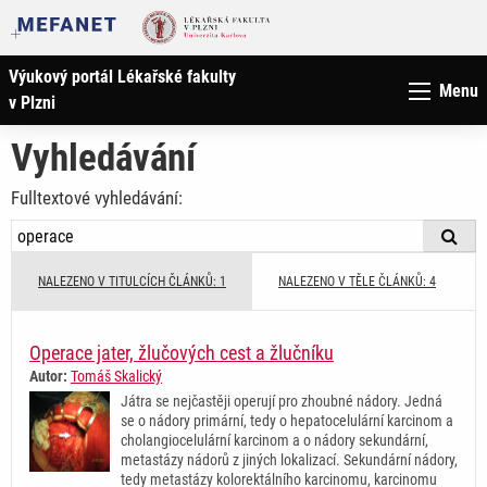
Výukový portál Lékařské fakulty
Menu
v Plzni
Vyhledávání
Fulltextové vyhledávání:
NALEZENO V TITULCÍCH ČLÁNKŮ: 1
NALEZENO V TĚLE ČLÁNKŮ: 4
Operace jater, žlučových cest a žlučníku
Autor:
Tomáš Skalický
Játra se nejčastěji operují pro zhoubné nádory. Jedná
se o nádory primární, tedy o hepatocelulární karcinom a
cholangiocelulární karcinom a o nádory sekundární,
metastázy nádorů z jiných lokalizací. Sekundární nádory,
tedy metastázy kolorektálního karcinomu, karcinomu