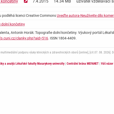
 končetiny
7.4.2015
14.34 MB
uživatel vzdělávací
u podléhá licenci Creative Commons
Uveďte autora-Neužívejte dílo komer
 dolní končetiny
 Valenta, Antonín Horák: Topografie dolní končetiny. Výukový portál Lékařské
lfp.cuni.cz/clanky.php?aid=516
. ISSN 1804-4409.
ltimediální podporu výuky klinických a zdravotnických oborů [online], [cit.07. 08. 2026]. 
stiky a analýz Lékařské fakulty Masarykovy univerzity
|
Centrální brána MEFANET
|
Váš názor