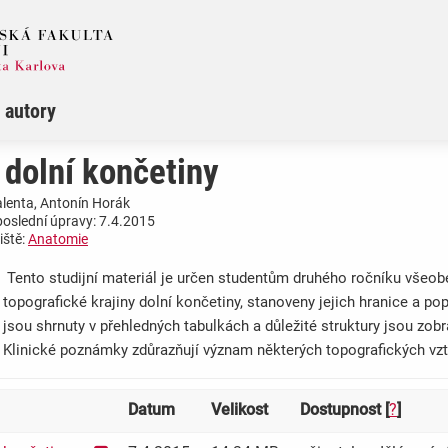
 autory
 dolní končetiny
Valenta, Antonín Horák
poslední úpravy: 7.4.2015
iště:
Anatomie
Tento studijní materiál je určen studentům druhého ročníku všeobe
topografické krajiny dolní končetiny, stanoveny jejich hranice a p
jsou shrnuty v přehledných tabulkách a důležité struktury jsou zob
Klinické poznámky zdůrazňují význam některých topografických vz
Datum
Velikost
Dostupnost [
?
]