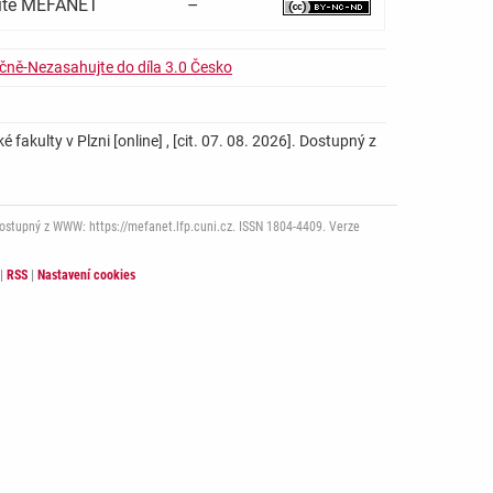
 sítě MEFANET
–
čně-Nezasahujte do díla 3.0 Česko
 fakulty v Plzni [online] , [cit. 07. 08. 2026]. Dostupný z
Dostupný z WWW: https://mefanet.lfp.cuni.cz. ISSN 1804-4409. Verze
|
RSS
|
Nastavení cookies