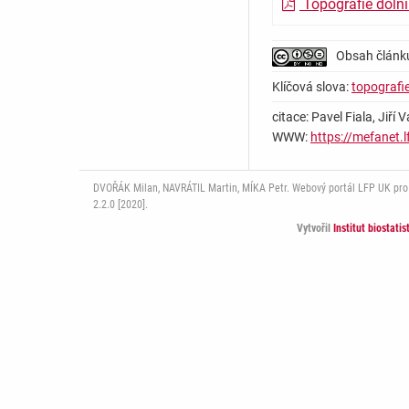
Topografie dolní
Obsah článk
Klíčová slova:
topografie
citace: Pavel Fiala, Jiří
WWW:
https://mefanet.
DVOŘÁK Milan, NAVRÁTIL Martin, MÍKA Petr. Webový portál LFP UK pro mu
2.2.0 [2020].
Vytvořil
Institut biostati