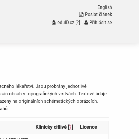
English
Poslat článek
eduID.cz
[?]
/
Přihlásit se
cného lékařství. Jsou probrány jednotlivé
opsán obsah v topografických vrstvách. Textové údaje
razeny na originálních schématických obrázcích.
tahů.
Klinicky citlivé [
?
]
Licence