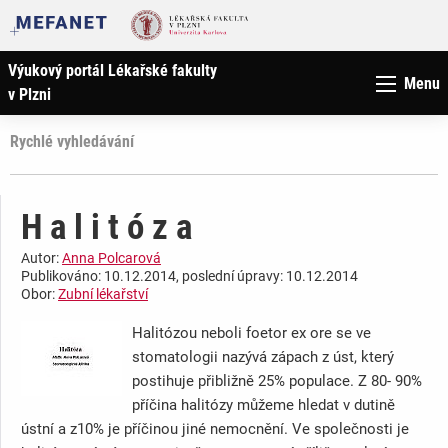
Výukový portál Lékařské fakulty
Menu
v Plzni
Rychlé vyhledávání
H a l i t ó z a
Autor:
Anna Polcarová
Publikováno: 10.12.2014, poslední úpravy: 10.12.2014
Obor:
Zubní lékařství
Halitózou neboli foetor ex ore se ve
stomatologii nazývá zápach z úst, který
postihuje přibližně 25% populace. Z 80- 90%
příčina halitózy můžeme hledat v dutině
ústní a z10% je příčinou jiné nemocnění. Ve společnosti je