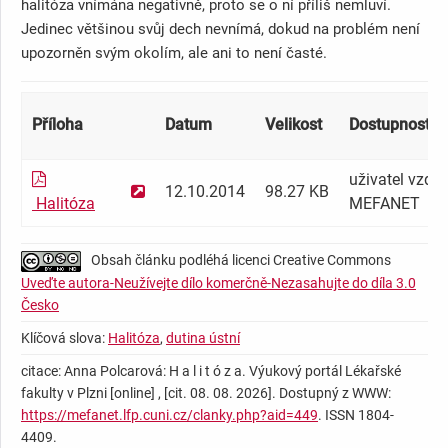
halitóza vnímána negativně, proto se o ní příliš nemluví.
Jedinec většinou svůj dech nevnímá, dokud na problém není
upozorněn svým okolím, ale ani to není časté.
Příloha
Datum
Velikost
Dostupnost [
?
uživatel vzděl
12.10.2014
98.27 KB
Halitóza
MEFANET
Obsah článku podléhá licenci Creative Commons
Uveďte autora-Neužívejte dílo komerčně-Nezasahujte do díla 3.0
Česko
Klíčová slova:
Halitóza
,
dutina ústní
citace: Anna Polcarová: H a l i t ó z a. Výukový portál Lékařské
fakulty v Plzni [online] , [cit. 08. 08. 2026]. Dostupný z WWW:
https://mefanet.lfp.cuni.cz/clanky.php?aid=449
. ISSN 1804-
4409.