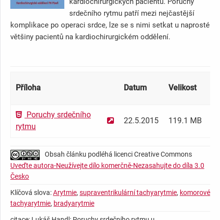
kardiochirurgických pacientů. Poruchy
srdečního rytmu patří mezi nejčastější
komplikace po operaci srdce, lze se s nimi setkat u naprosté
většiny pacientů na kardiochirurgickém oddělení.
Příloha
Datum
Velikost
Do
Poruchy srdečního
už
22.5.2015
119.1 MB
rytmu
M
Obsah článku podléhá licenci Creative Commons
Uveďte autora-Neužívejte dílo komerčně-Nezasahujte do díla 3.0
Česko
Klíčová slova:
Arytmie
,
supraventrikulární tachyarytmie
,
komorové
tachyarytmie
,
bradyarytmie
citace: Lukáš Handl: Poruchy srdečního rytmu u