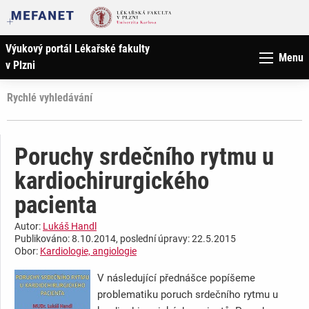
Výukový portál Lékařské fakulty
Menu
v Plzni
Rychlé vyhledávání
Poruchy srdečního rytmu u
kardiochirurgického
pacienta
Autor:
Lukáš Handl
Publikováno: 8.10.2014, poslední úpravy: 22.5.2015
Obor:
Kardiologie, angiologie
V následující přednášce popíšeme
problematiku poruch srdečního rytmu u