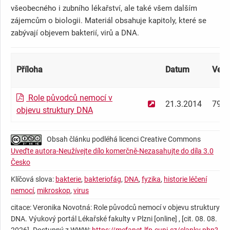
všeobecného i zubního lékařství, ale také všem dalším
zájemcům o biologii. Materiál obsahuje kapitoly, které se
zabývají objevem bakterií, virů a DNA.
Příloha
Datum
Veli
Role původců nemocí v
21.3.2014
797.
objevu struktury DNA
Obsah článku podléhá licenci Creative Commons
Uveďte autora-Neužívejte dílo komerčně-Nezasahujte do díla 3.0
Česko
Klíčová slova:
bakterie
,
bakteriofág
,
DNA
,
fyzika
,
historie léčení
nemocí
,
mikroskop
,
virus
citace: Veronika Novotná: Role původců nemocí v objevu struktury
DNA. Výukový portál Lékařské fakulty v Plzni [online] , [cit. 08. 08.