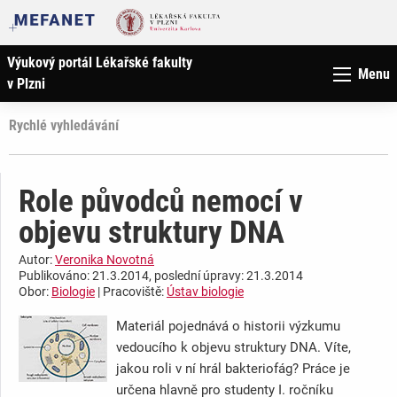
Výukový portál Lékařské fakulty
Menu
v Plzni
Rychlé vyhledávání
Role původců nemocí v
objevu struktury DNA
Autor:
Veronika Novotná
Publikováno: 21.3.2014, poslední úpravy: 21.3.2014
Obor:
Biologie
| Pracoviště:
Ústav biologie
Materiál pojednává o historii výzkumu
vedoucího k objevu struktury DNA. Víte,
jakou roli v ní hrál bakteriofág? Práce je
určena hlavně pro studenty I. ročníku