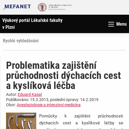
Výukový portál Lékařské fakulty
Menu
v Plzni
Rychlé vyhledávání
Problematika zajištění
průchodnosti dýchacích cest
a kyslíková léčba
Autor:
Eduard Kasal
Publikováno: 15.3.2013, poslední úpravy: 14.2.2019
Obor:
Anesteziologie a intenzivní medicína
Pomůcky k zajištění průchodnosti
dýchacích cest a kyslíkové léčby se