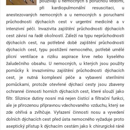
používají u nemocných s poruchou vědomí,
při kardiopulmonální resuscitaci, u
anestezovaných nemocných a u nemocných s poruchami
průchodnosti dýchacích cest v urgentní medicíně a v
intenzivní péči. Invazivita zajištění průchodnosti dýchacích
cest závisí na řadě okolností. Záleží na typu neprůchodnosti
dýchacích cest, na potřebné době zajištění průchodnosti
dýchacích cest, typu postižení nemocného, potřebě umělé
plicní ventilace a riziku aspirace krve nebo kyselého
žaludečního obsahu. U nemocných, u kterých jsou použity
pomůcky k invazivnímu zajištění průchodnosti dýchacích
cest, je nutná komplexní péče a vybavení sterilními
pomůckami, protože otevřené dýchací cesty jsou zbaveny
ochranné činnosti horních dýchacích cest, které slouží jako
filtr. Sliznice dutiny nosní má nejen čistící a filtrační funkci,
ale je přirozenou přípravnou vdechovaného vzduchu, který se
zde ohřívá a zvlhčuje. Vyřazení činnosti nosu a vyvedení
dolních dýchacích cest před ústa nemocného vyžaduje proto
aseptický přístup k dýchacím cestám jako k chirurgické ráně