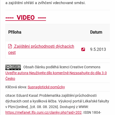
a zajištění ohřátí a zvlhčení vdechované směsi.
---- VIDEO ----
Příloha
Datum
Ve
Zajištění průchodnosti dýchacích
9.5.2013
4
cest
Obsah článku podléhá licenci Creative Commons
Uveďte autora-Neužívejte dílo komerčně-Nezasahujte do díla 3.0
Česko
Klíčová slova:
Supraglotické pomůcky
citace: Eduard Kasal: Problematika zajištění průchodnosti
dýchacích cest a kyslíková léčba. Výukový portál Lékařské fakulty
v Plzni [online] , [cit. 08. 08. 2026]. Dostupný z WWW:
https://mefanet.lfp.cuni.cz/clanky.php?aid=202
. ISSN 1804-