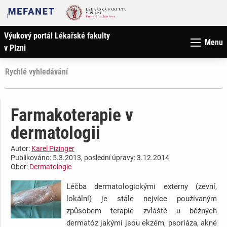
Výukový portál Lékařské fakulty
Menu
v Plzni
Rychlé vyhledávání
Farmakoterapie v
dermatologii
Autor:
Karel Pizinger
Publikováno: 5.3.2013, poslední úpravy: 3.12.2014
Obor:
Dermatologie
Léčba dermatologickými externy (zevní,
lokální) je stále nejvíce používaným
způsobem terapie zvláště u běžných
dermatóz jakými jsou ekzém, psoriáza, akné