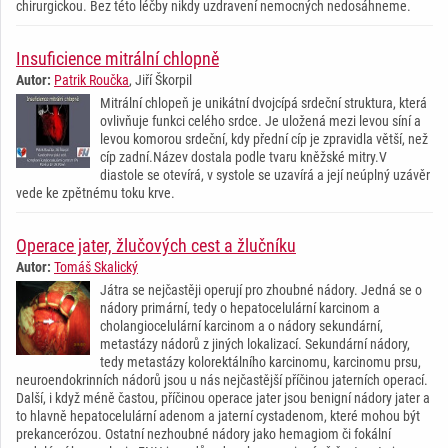
chirurgickou. Bez této léčby nikdy uzdravení nemocných nedosáhneme.
Insuficience mitrální chlopně
Autor:
Patrik Roučka
, Jiří Škorpil
Mitrální chlopeň je unikátní dvojcípá srdeční struktura, která
ovlivňuje funkci celého srdce. Je uložená mezi levou síní a
levou komorou srdeční, kdy přední cíp je zpravidla větší, než
cíp zadní.Název dostala podle tvaru kněžské mitry.V
diastole se otevírá, v systole se uzavírá a její neúplný uzávěr
vede ke zpětnému toku krve.
Operace jater, žlučových cest a žlučníku
Autor:
Tomáš Skalický
Játra se nejčastěji operují pro zhoubné nádory. Jedná se o
nádory primární, tedy o hepatocelulární karcinom a
cholangiocelulární karcinom a o nádory sekundární,
metastázy nádorů z jiných lokalizací. Sekundární nádory,
tedy metastázy kolorektálního karcinomu, karcinomu prsu,
neuroendokrinních nádorů jsou u nás nejčastější příčinou jaterních operací.
Další, i když méně častou, příčinou operace jater jsou benigní nádory jater a
to hlavně hepatocelulární adenom a jaterní cystadenom, které mohou být
prekancerózou. Ostatní nezhoubné nádory jako hemagiom či fokální