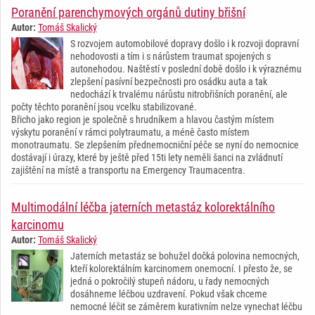
Poranění parenchymových orgánů dutiny břišní
Autor:
Tomáš Skalický
S rozvojem automobilové dopravy došlo i k rozvoji dopravní
nehodovosti a tím i s nárůstem traumat spojených s
autonehodou. Naštěstí v poslední době došlo i k výraznému
zlepšení pasívní bezpečnosti pro osádku auta a tak
nedochází k trvalému nárůstu nitrobřišních poranění, ale
počty těchto poranění jsou vcelku stabilizované.
Břicho jako region je společně s hrudníkem a hlavou častým místem
výskytu poranění v rámci polytraumatu, a méně často místem
monotraumatu. Se zlepšením přednemocniční péče se nyní do nemocnice
dostávají i úrazy, které by ještě před 15ti lety neměli šanci na zvládnutí
zajištění na místě a transportu na Emergency Traumacentra.
Multimodální léčba jaterních metastáz kolorektálního
karcinomu
Autor:
Tomáš Skalický
Jaterních metastáz se bohužel dočká polovina nemocných,
kteří kolorektálním karcinomem onemocní. I přesto že, se
jedná o pokročilý stupeň nádoru, u řady nemocných
dosáhneme léčbou uzdravení. Pokud však chceme
nemocné léčit se záměrem kurativním nelze vynechat léčbu