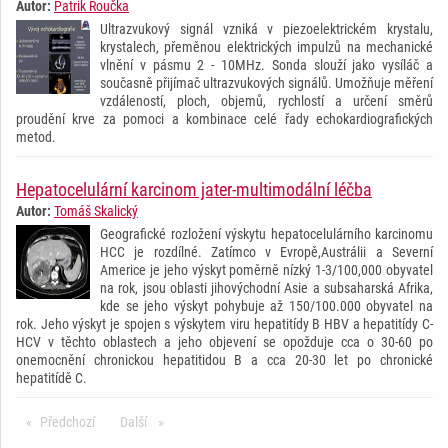
Autor:
Patrik Roučka
Ultrazvukový signál vzniká v piezoelektrickém krystalu,
krystalech, přeměnou elektrických impulzů na mechanické
vlnění v pásmu 2 - 10MHz. Sonda slouží jako vysíláč a
současně přijímač ultrazvukových signálů. Umožňuje měření
vzdáleností, ploch, objemů, rychlostí a určení směrů
proudění krve za pomoci a kombinace celé řady echokardiografických
metod.
Hepatocelulární karcinom jater-multimodální léčba
Autor:
Tomáš Skalický
Geografické rozložení výskytu hepatocelulárního karcinomu
HCC je rozdílné. Zatímco v Evropě,Austrálii a Severní
Americe je jeho výskyt poměrně nízký 1-3/100,000 obyvatel
na rok, jsou oblasti jihovýchodní Asie a subsaharská Afrika,
kde se jeho výskyt pohybuje až 150/100.000 obyvatel na
rok. Jeho výskyt je spojen s výskytem viru hepatitídy B HBV a hepatitídy C-
HCV v těchto oblastech a jeho objevení se opožduje cca o 30-60 po
onemocnění chronickou hepatitidou B a cca 20-30 let po chronické
hepatitídě C.
Předchozí
stránka
Další
stránka