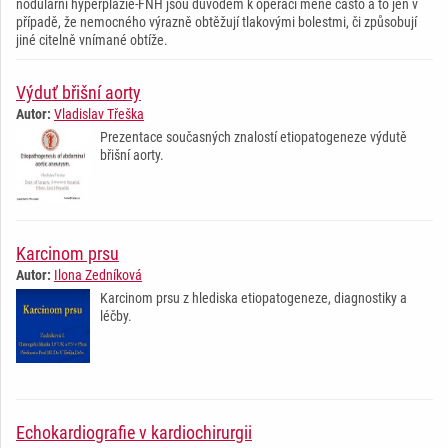
nodulární hyperplazie-FNH jsou důvodem k operaci méně často a to jen v
případě, že nemocného výrazně obtěžují tlakovými bolestmi, či způsobují
jiné citelně vnímané obtíže.
Výduť břišní aorty
Autor:
Vladislav Třeška
Prezentace současných znalostí etiopatogeneze výdutě
břišní aorty.
Karcinom prsu
Autor:
Ilona Zedníková
Karcinom prsu z hlediska etiopatogeneze, diagnostiky a
léčby.
Echokardiografie v kardiochirurgii