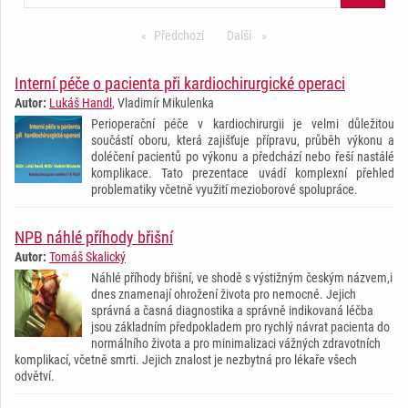
Předchozí
stránka
Další
stránka
Interní péče o pacienta při kardiochirurgické operaci
Autor:
Lukáš Handl
, Vladimír Mikulenka
Perioperační péče v kardiochirurgii je velmi důležitou
součástí oboru, která zajišťuje přípravu, průběh výkonu a
doléčení pacientů po výkonu a předchází nebo řeší nastálé
komplikace. Tato prezentace uvádí komplexní přehled
problematiky včetně využití mezioborové spolupráce.
NPB náhlé příhody břišní
Autor:
Tomáš Skalický
Náhlé příhody břišní, ve shodě s výstižným českým názvem,i
dnes znamenají ohrožení života pro nemocné. Jejich
správná a časná diagnostika a správně indikovaná léčba
jsou základním předpokladem pro rychlý návrat pacienta do
normálního života a pro minimalizaci vážných zdravotních
komplikací, včetně smrti. Jejich znalost je nezbytná pro lékaře všech
odvětví.