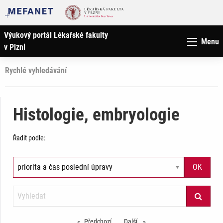
Výukový portál Lékařské fakulty
Menu
v Plzni
Rychlé vyhledávání
Histologie, embryologie
Řadit podle:
Předchozí
stránka
Další
stránka