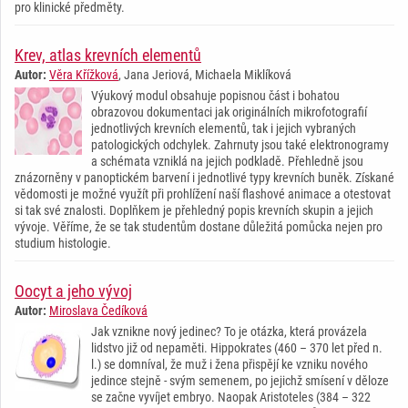
pro klinické předměty.
Krev, atlas krevních elementů
Autor:
Věra Křížková
, Jana Jeriová, Michaela Miklíková
Výukový modul obsahuje popisnou část i bohatou
obrazovou dokumentaci jak originálních mikrofotografií
jednotlivých krevních elementů, tak i jejich vybraných
patologických odchylek. Zahrnuty jsou také elektronogramy
a schémata vzniklá na jejich podkladě. Přehledně jsou
znázorněny v panoptickém barvení i jednotlivé typy krevních buněk. Získané
vědomosti je možné využít při prohlížení naší flashové animace a otestovat
si tak své znalosti. Doplňkem je přehledný popis krevních skupin a jejich
vývoje. Věříme, že se tak studentům dostane důležitá pomůcka nejen pro
studium histologie.
Oocyt a jeho vývoj
Autor:
Miroslava Čedíková
Jak vznikne nový jedinec? To je otázka, která provázela
lidstvo již od nepaměti. Hippokrates (460 – 370 let před n.
l.) se domníval, že muž i žena přispějí ke vzniku nového
jedince stejně - svým semenem, po jejichž smísení v děloze
se začne vyvíjet embryo. Naopak Aristoteles (384 – 322