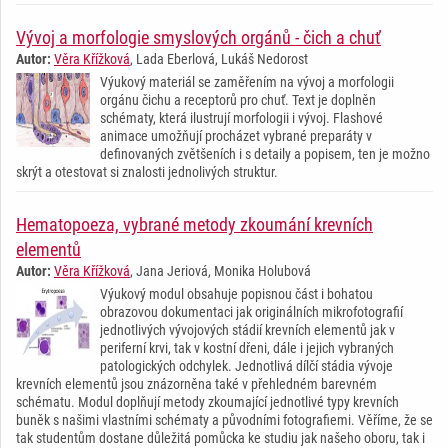
Vývoj a morfologie smyslových orgánů - čich a chuť
Autor:
Věra Křížková
, Lada Eberlová, Lukáš Nedorost
Výukový materiál se zaměřením na vývoj a morfologii
orgánu čichu a receptorů pro chuť. Text je doplněn
schématy, která ilustrují morfologii i vývoj. Flashové
animace umožňují procházet vybrané preparáty v
definovaných zvětšeních i s detaily a popisem, ten je možno
skrýt a otestovat si znalosti jednolivých struktur.
Hematopoeza, vybrané metody zkoumání krevních
elementů
Autor:
Věra Křížková
, Jana Jeriová, Monika Holubová
Výukový modul obsahuje popisnou část i bohatou
obrazovou dokumentaci jak originálních mikrofotografií
jednotlivých vývojových stádií krevních elementů jak v
periferní krvi, tak v kostní dřeni, dále i jejich vybraných
patologických odchylek. Jednotlivá dílčí stádia vývoje
krevních elementů jsou znázorněna také v přehledném barevném
schématu. Modul doplňují metody zkoumající jednotlivé typy krevních
buněk s našimi vlastními schématy a původními fotografiemi. Věříme, že se
tak studentům dostane důležitá pomůcka ke studiu jak našeho oboru, tak i