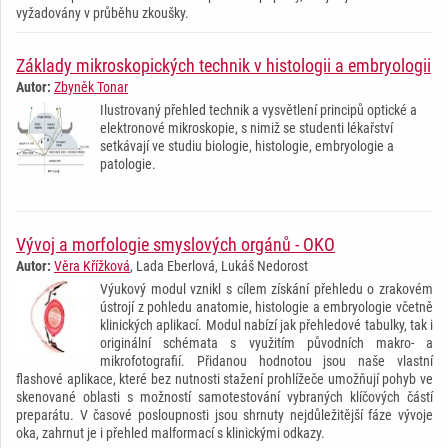
vyžadovány v průběhu zkoušky.
Základy mikroskopických technik v histologii a embryologii
Autor:
Zbyněk Tonar
Ilustrovaný přehled technik a vysvětlení principů optické a
elektronové mikroskopie, s nimiž se studenti lékařství
setkávají ve studiu biologie, histologie, embryologie a
patologie.
Vývoj a morfologie smyslových orgánů - OKO
Autor:
Věra Křížková
, Lada Eberlová, Lukáš Nedorost
Výukový modul vznikl s cílem získání přehledu o zrakovém
ústrojí z pohledu anatomie, histologie a embryologie včetně
klinických aplikací. Modul nabízí jak přehledové tabulky, tak i
originální schémata s využitím původních makro- a
mikrofotografií. Přidanou hodnotou jsou naše vlastní
flashové aplikace, které bez nutnosti stažení prohlížeče umožňují pohyb ve
skenované oblasti s možností samotestování vybraných klíčových částí
preparátu. V časové posloupnosti jsou shrnuty nejdůležitější fáze vývoje
oka, zahrnut je i přehled malformací s klinickými odkazy.