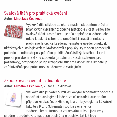
Svalová tkáň pro praktická cvičení
Autor:
Miroslava Čedíková
Výukové dílo si klade za úkol usnadnit studentům práci při
praktických cvičeních z obecné histologie v části věnované
svalové tkáni. Kromě textu je dílo doplněno o jednoduchá,
rukou kreslená schémata umožňující snazší orientaci v
probírané látce. Ke každému tématu je uvedeno několik
ukázkových histologických mikrofotografií s popisky. Ty mohou pomoci při
pohledu do mikroskopu v průběhu praktik. Součástí výukového díla je i
prostor pro vlastní aktivitu studenta (prostor pro vlastní schéma, pro
poznámky), což podporuje lepší zapojení studenta do výuky a umožňuje
zefektivnění spolupráce mezi studentem a vyučujícím.
Zkoušková schémata z histologie
Autor:
Miroslava Čedíková
, Zuzana Havlíčková
Výukové dílo je tvořeno 120 výukovými schématy z obecné a
speciální histologie a klade si za cíl usnadnit studentům
přípravu ke zkoušce z Histologie a embryologie na Lékařské
fakultě v Plzni. Schémata jsou kreslena velice
zjednodušenou formou a zpracována rukou, jsou tedy
snadno reprodukovatelná. Jsou doplněna o popisky, tak jak jsou