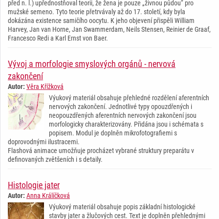
před n. l.) upřednostňoval teorii, že žena je pouze „živnou půdou“ pro
mužské semeno. Tyto teorie přetrvávaly až do 17. století, kdy byla
dokázána existence samičího oocytu. K jeho objevení přispěli William
Harvey, Jan van Horne, Jan Swammerdam, Neils Stensen, Reinier de Graaf,
Francesco Redi a Karl Ernst von Baer.
Vývoj a morfologie smyslových orgánů - nervová
zakončení
Autor:
Věra Křížková
Výukový materiál obsahuje přehledné rozdělení aferentních
nervových zakončení. Jednotlivé typy opouzdřených i
neopouzdřených aferentních nervových zakončení jsou
morfologicky charakterizovány. Přidána jsou i schémata s
popisem. Modul je doplněn mikrofotografiemi s
doprovodnými ilustracemi.
Flashová animace umožňuje procházet vybrané struktury preparátu v
definovaných zvětšeních i s detaily.
Histologie jater
Autor:
Anna Králíčková
Výukový materiál obsahuje popis základní histologické
stavby jater a žlučových cest. Text je doplněn přehlednými