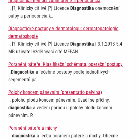
Diagnostika nemocí zubní dřeně a periodoncia
.. [?] Klinicky citlivé [?] Licence
Diagnostika
onemocnění
pulpy a periodoncia k..
Diagnostické postupy v dermatologii: dermatopatologie,
dermatoskopie
.. [?] Klinicky citlivé [?] Licence
Diagnostika
| 3.1.2013 5.4
MB uživatel vzdělávací sítě MEFAN..
Poranění páteře. Klasifikační schémata, operační postupy
..
Diagnostika
a léčebné postupy podle jednotlivých
segementů pá..
Polohy koncem pánevním (presentatio pelvina)
.. polohu plodu koncem pánevním. Uvádí se příčiny,
diagnostika
a vedení porodu u polohy plodu koncem
pánevním. P..
Poranění páteře a míchy
..
diagnostika
a léčba poranění páteře a míchy. Obecné