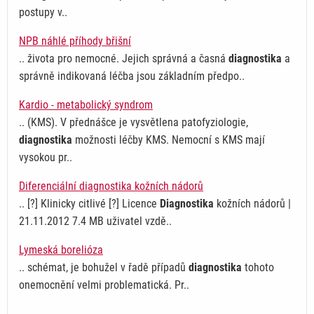
postupy v..
NPB náhlé příhody břišní
.. života pro nemocné. Jejich správná a časná
diagnostika
a
správně indikovaná léčba jsou základním předpo..
Kardio - metabolický syndrom
.. (KMS). V přednášce je vysvětlena patofyziologie,
diagnostika
možnosti léčby KMS. Nemocní s KMS mají
vysokou pr..
Diferenciální diagnostika kožních nádorů
.. [?] Klinicky citlivé [?] Licence
Diagnostika
kožních nádorů |
21.11.2012 7.4 MB uživatel vzdě..
Lymeská borelióza
.. schémat, je bohužel v řadě případů
diagnostika
tohoto
onemocnění velmi problematická. Pr..