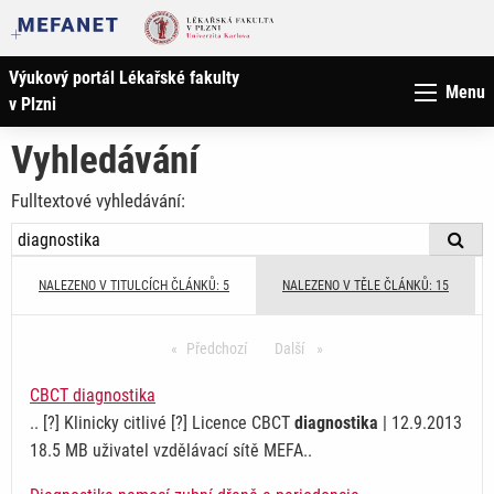
Výukový portál Lékařské fakulty
Menu
v Plzni
Vyhledávání
Fulltextové vyhledávání:
NALEZENO V TITULCÍCH ČLÁNKŮ: 5
NALEZENO V TĚLE ČLÁNKŮ: 15
Předchozí
stránka
Další
stránka
CBCT diagnostika
.. [?] Klinicky citlivé [?] Licence CBCT
diagnostika
| 12.9.2013
18.5 MB uživatel vzdělávací sítě MEFA..