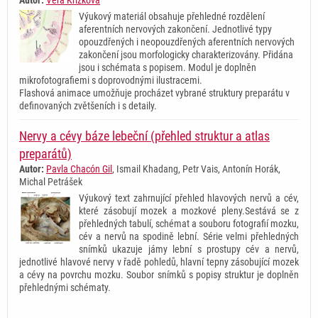
Autor:
Věra Křížková
Výukový materiál obsahuje přehledné rozdělení
aferentních nervových zakončení. Jednotlivé typy
opouzdřených i neopouzdřených aferentních nervových
zakončení jsou morfologicky charakterizovány. Přidána
jsou i schémata s popisem. Modul je doplněn
mikrofotografiemi s doprovodnými ilustracemi.
Flashová animace umožňuje procházet vybrané struktury preparátu v
definovaných zvětšeních i s detaily.
Nervy a cévy báze lebeční (přehled struktur a atlas
preparátů)
Autor:
Pavla Chacón Gil
, Ismail Khadang, Petr Vais, Antonín Horák,
Michal Petrášek
Výukový text zahrnující přehled hlavových nervů a cév,
které zásobují mozek a mozkové pleny.Sestává se z
přehledných tabulí, schémat a souboru fotografií mozku,
cév a nervů na spodině lební. Série velmi přehledných
snímků ukazuje jámy lební s prostupy cév a nervů,
jednotlivé hlavové nervy v řadě pohledů, hlavní tepny zásobující mozek
a cévy na povrchu mozku. Soubor snímků s popisy struktur je doplněn
přehlednými schématy.