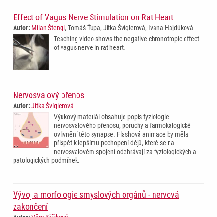
Effect of Vagus Nerve Stimulation on Rat Heart
Autor:
Milan Štengl
, Tomáš Ťupa, Jitka Švíglerová, Ivana Hajdúková
Teaching video shows the negative chronotropic effect
of vagus nerve in rat heart.
Nervosvalový přenos
Autor:
Jitka Švíglerová
Výukový materiál obsahuje popis fyziologie
nervosvalového přenosu, poruchy a farmokalogické
ovlivnění této synapse. Flashová animace by měla
přispět k lepšímu pochopení dějů, které se na
nervosvalovém spojení odehrávají za fyziologických a
patologických podmínek.
Vývoj a morfologie smyslových orgánů - nervová
zakončení