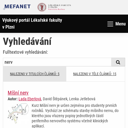
Výukový portál Lékařské fakulty
Menu
v Plzni
Vyhledávání
Fulltextové vyhledávání:
NALEZENO V TITULCÍCH ČLÁNKŮ: 5
NALEZENO V TĚLE ČLÁNKŮ: 15
Míšní nerv
Autor:
Lada Eberlová
, David Štěpánek, Lenka Jetlebová
Kurz Míšní nerv je určen zejména pro studenty prvních
ročníků. Vychází ze schématu stavby míšního nervu, do
kterého jsou vřazeny popisy jednotlivých částí
periferního nervového systému včetně klinických
aplikací.