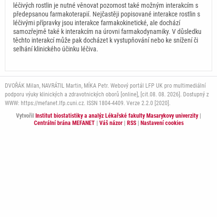
léčivých rostlin je nutné věnovat pozornost také možným interakcím s
předepsanou farmakoterapií. Nejčastěji popisované interakce rostlin s
léčivými přípravky jsou interakce farmakokinetické, ale dochází
samozřejmě také k interakcím na úrovni farmakodynamiky. V důsledku
těchto interakcí může pak docházet k vystupňování nebo ke snížení či
selhání klinického účinku léčiva.
DVOŘÁK Milan, NAVRÁTIL Martin, MÍKA Petr. Webový portál LFP UK pro multimediální
podporu výuky klinických a zdravotnických oborů [online], [cit.08. 08. 2026]. Dostupný z
WWW: https://mefanet.lfp.cuni.cz. ISSN 1804-4409. Verze 2.2.0 [2020].
Vytvořil
Institut biostatistiky a analýz Lékařské fakulty Masarykovy univerzity
|
Centrální brána MEFANET
|
Váš názor
|
RSS
|
Nastavení cookies