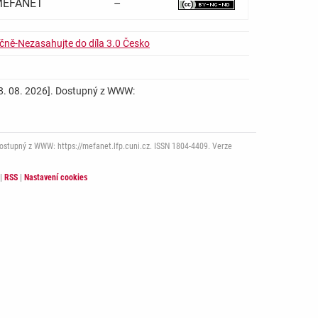
ě MEFANET
–
čně-Nezasahujte do díla 3.0 Česko
. 08. 08. 2026]. Dostupný z WWW:
Dostupný z WWW: https://mefanet.lfp.cuni.cz. ISSN 1804-4409. Verze
|
RSS
|
Nastavení cookies