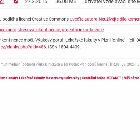
či
27.2.2015
36.08 MB
uživatel vzdělávací sít
u podléhá licenci Creative Commons
Uveďte autora-Neužívejte dílo komer
nce moči
,
stresová inkontinence
,
urgentní inkontinence
nkontinence moči. Výukový portál Lékařské fakulty v Plzni [online] , [cit
i.cz/clanky.php?aid=486
. ISSN 1804-4409.
ltimediální podporu výuky klinických a zdravotnických oborů [online], [cit.08. 08. 2026]. 
stiky a analýz Lékařské fakulty Masarykovy univerzity
|
Centrální brána MEFANET
|
Váš názor