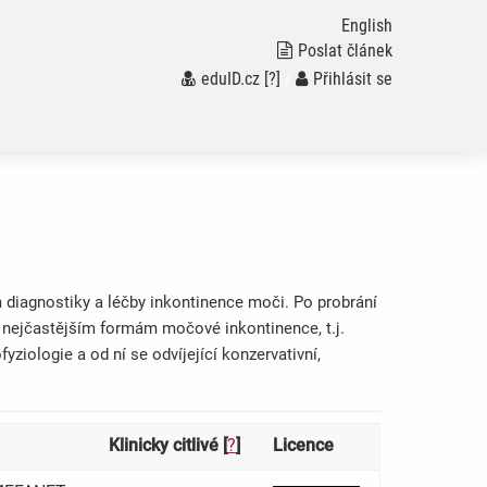
English
Poslat článek
eduID.cz
[?]
/
Přihlásit se
 diagnostiky a léčby inkontinence moči. Po probrání
nejčastějším formám močové inkontinence, t.j.
yziologie a od ní se odvíjející konzervativní,
Klinicky citlivé [
?
]
Licence