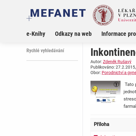
e-Knihy
Odkazy na web
Informace pro
Inkontine
Rychlé vyhledávání
Autor:
Zdeněk Rušavý
Publikováno: 27.2.2015,
Obor:
Porodnictví a gyn
Tato 
jedno
streso
farma
Příloha