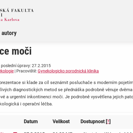
 autory
nce moči
 poslední úpravy: 27.2.2015
ekologie
| Pracoviště:
Gynekologicko porodnická klinika
prezentace si klade za cíl seznámit posluchače s moderním pojetím
tlivých diagnostických metod se přednáška podrobně věnuje dvěma 
vé a urgentní inkontinenci moči. Je podrobně vysvětlena jejich patof
kologická i operační léčba.
Datum
Velikost
Dostupnost [
?
]