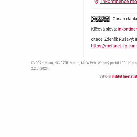
Inkontinence mo
Obsah článk
Klíčová slova:
Inkontine
citace: Zdeněk Rušavý: I
https://mefanet.lfp.cun
DVOŘÁK Milan, NAVRÁTIL Martin, MÍKA Petr. Webový portál LFP UK pro mu
2.2.0 [2020].
Vytvořil
Institut biostati