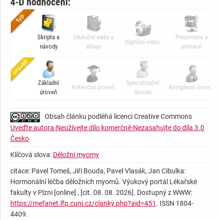
4-D hodnocení:
Skripta a
Edukační weby a
Prezentace a
Digitální video
návody
atlasy
animace
Základní
Specializační
Pokročilá úroveň
Komplexní úroveň
úroveň
úroveň
Obsah článku podléhá licenci Creative Commons
Uveďte autora-Neužívejte dílo komerčně-Nezasahujte do díla 3.0
Česko
Klíčová slova:
Děložní myomy
citace: Pavel Tomeš, Jiří Bouda, Pavel Vlasák, Jan Cibulka:
Hormonální léčba děložních myomů. Výukový portál Lékařské
fakulty v Plzni [online] , [cit. 08. 08. 2026]. Dostupný z WWW:
https://mefanet.lfp.cuni.cz/clanky.php?aid=451
. ISSN 1804-
4409.