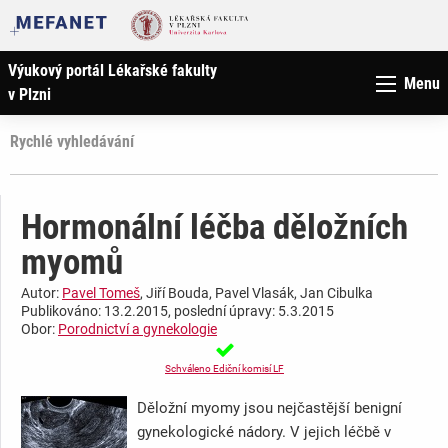
Výukový portál Lékařské fakulty
Menu
v Plzni
Rychlé vyhledávání
Hormonální léčba děložních
myomů
Autor:
Pavel Tomeš
, Jiří Bouda, Pavel Vlasák, Jan Cibulka
Publikováno: 13.2.2015, poslední úpravy: 5.3.2015
Obor:
Porodnictví a gynekologie
Schváleno Ediční komisí LF
Děložní myomy jsou nejčastější benigní
gynekologické nádory. V jejich léčbě v