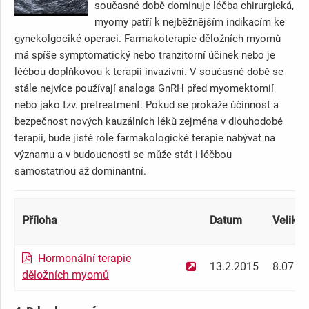
současné době dominuje léčba chirurgická,
myomy patří k nejběžnějším indikacím ke
gynekolgociké operaci. Farmakoterapie děložních myomů
má spíše symptomatický nebo tranzitorní účinek nebo je
léčbou doplňkovou k terapii invazivní. V současné době se
stále nejvíce používají analoga GnRH před myomektomií
nebo jako tzv. pretreatment. Pokud se prokáže účinnost a
bezpečnost nových kauzálních léků zejména v dlouhodobé
terapii, bude jistě role farmakologické terapie nabývat na
významu a v budoucnosti se může stát i léčbou
samostatnou až dominantní.
Příloha
Datum
Velikos
Hormonální terapie
13.2.2015
8.07 M
děložních myomů