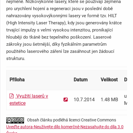
nejméně. Nízkovýkonné lasery, které se používají zejména
pro urychlení hojení a regeneraci jsou v poslední době
nahrazovány vysokovýkonnými lasery ve formě tzv. HILT
(High Intensity Laser Therapy), kdy jsou generovány krátce
trvající impulzy s velmi vysokou intenzitou, pronikající
hlouběji do tkáně bez tepelného poškození. Laserové
zákroky jsou šetrnější, díky fyzikálním parametrům
použitého laserového záření lze zasáhnout jen žádoucí
strukturu.
Příloha
Datum
Velikost
Dost
Využití laserů v
uživ
10.7.2014
1.48 MB
estetice
ME
Obsah článku podléhá licenci Creative Commons
Uveďte autora-Neužívejte dílo komerčně-Nezasahujte do díla 3.0