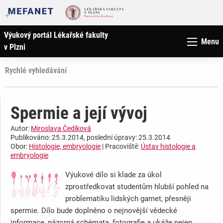
Výukový portál Lékařské fakulty
Menu
v Plzni
Rychlé vyhledávání
Spermie a její vývoj
Autor:
Miroslava Čedíková
Publikováno: 25.3.2014, poslední úpravy: 25.3.2014
Obor:
Histologie, embryologie
| Pracoviště:
Ústav histologie a
embryologie
Výukové dílo si klade za úkol
zprostředkovat studentům hlubší pohled na
problematiku lidských gamet, přesněji
spermie. Dílo bude doplněno o nejnovější vědecké
informace, názorná schémata, fotografie a ukáže nejen