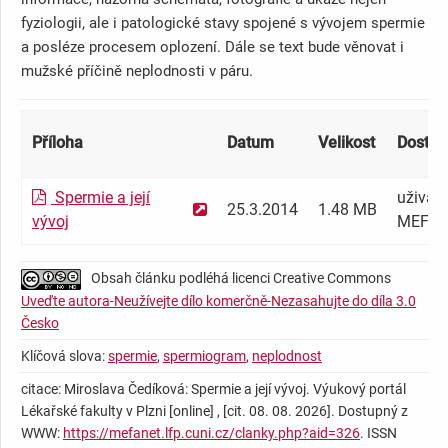
fyziologii, ale i patologické stavy spojené s vývojem spermie
a posléze procesem oplození. Dále se text bude věnovat i
mužské příčině neplodnosti v páru.
Příloha
Datum
Velikost
Dostup
Spermie a její
uživate
25.3.2014
1.48 MB
vývoj
MEFAN
Obsah článku podléhá licenci Creative Commons
Uveďte autora-Neužívejte dílo komerčně-Nezasahujte do díla 3.0
Česko
Klíčová slova:
spermie
,
spermiogram
,
neplodnost
citace: Miroslava Čedíková: Spermie a její vývoj. Výukový portál
Lékařské fakulty v Plzni [online] , [cit. 08. 08. 2026]. Dostupný z
WWW:
https://mefanet.lfp.cuni.cz/clanky.php?aid=326
. ISSN