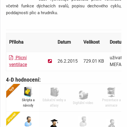
včetně funkce dýchacích svalů, popisu dechového cyklu,
poddajnosti plic a hrudníku.
Příloha
Datum
Velikost
Dostupno
Plicní
uživatel
26.2.2015
729.01 KB
ventilace
MEFANE
4-D hodnocení:
Skripta a
Edukační weby a
Prezentace a
Digitální video
návody
atlasy
animace