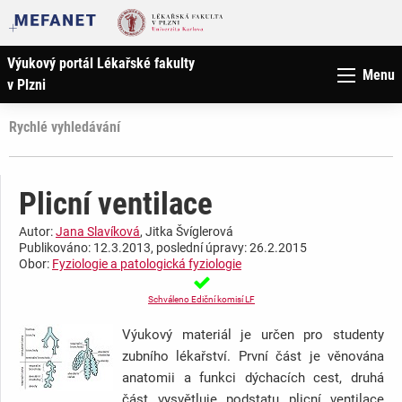
Výukový portál Lékařské fakulty
Menu
v Plzni
Rychlé vyhledávání
Plicní ventilace
Autor:
Jana Slavíková
, Jitka Švíglerová
Publikováno: 12.3.2013, poslední úpravy: 26.2.2015
Obor:
Fyziologie a patologická fyziologie
Schváleno Ediční komisí LF
Výukový materiál je určen pro studenty
zubního lékařství. První část je věnována
anatomii a funkci dýchacích cest, druhá
část vysvětluje podstatu plicní ventilace