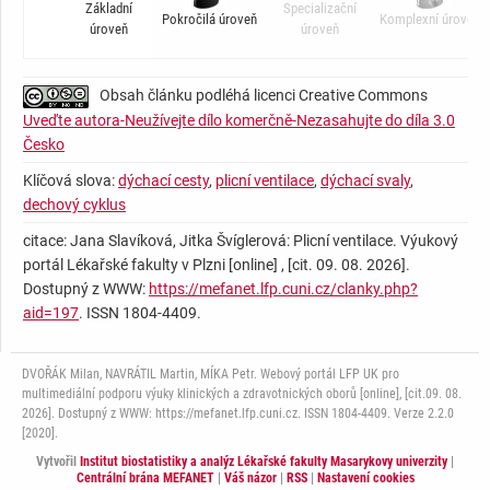
Základní
Specializační
Pokročilá úroveň
Komplexní úroveň
úroveň
úroveň
Obsah článku podléhá licenci Creative Commons
Uveďte autora-Neužívejte dílo komerčně-Nezasahujte do díla 3.0
Česko
Klíčová slova:
dýchací cesty
,
plicní ventilace
,
dýchací svaly
,
dechový cyklus
citace: Jana Slavíková, Jitka Švíglerová: Plicní ventilace. Výukový
portál Lékařské fakulty v Plzni [online] , [cit. 09. 08. 2026].
Dostupný z WWW:
https://mefanet.lfp.cuni.cz/clanky.php?
aid=197
. ISSN 1804-4409.
DVOŘÁK Milan, NAVRÁTIL Martin, MÍKA Petr. Webový portál LFP UK pro
multimediální podporu výuky klinických a zdravotnických oborů [online], [cit.09. 08.
2026]. Dostupný z WWW: https://mefanet.lfp.cuni.cz. ISSN 1804-4409. Verze 2.2.0
[2020].
Vytvořil
Institut biostatistiky a analýz Lékařské fakulty Masarykovy univerzity
|
Centrální brána MEFANET
|
Váš názor
|
RSS
|
Nastavení cookies