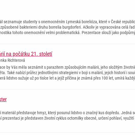
ál seznamuje studenty s onemocněním Lymeská borelióza, které v České republice
působené bakteriemi druhu borrelia burgdorferi. Ačkoliv je vypracována celá řa
nostika tohoto onemocnění velmi problematická. Prezentace slouží jako podpůr
rií na počátku 21. století
enka Richterová
ace by Vás měla seznámit s parazitem způsobujícím malárii, jeho složitým životním
ta. Také nabízí průřez jednotlivými strategiemi v boji s malárií, jejich historií i
rá lidstvo sužuje už po tisíce let a jejíž příčina je známá přes 100 let, umírá ka
ter
ní materiál představuje hmyz, který posunul lidstvo o značný kus dopředu. Jedná 
 prezentaci je představen životní cyklus octomilky obecné, určení pohlaví, využití 