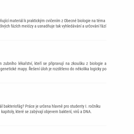
lňující materiál k praktickým cvičením z Obecné biologie na téma
livých fázích meiózy a usnadňuje tak vyhledávání a určování fází
zubního lékařství, kteří se připravují na zkoušku z biologie a
genetické mapy. Řešení úloh je rozděleno do několika logicky po
rál bakteriofág? Práce je určena hlavně pro studenty I. ročníku
apitoly, které se zabývají objevem bakterií, virů a DNA.