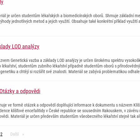
dy
eriál je určen studentům lékařských a biomedicínských oborů. Shrnuje základní met
ýhody jednotlivých metod a jejich využití. Obsahuje také konkrétní příklad využit
klady LOD analýzy
ázvem Genetická vazba a základy LOD analýzy je určen širokému spektru vysokoš
lékařství, studentům zubního lékařství případně studentům oborů s přírodovědným
 genetiku a chtějí si rozšířit své znalosti. Materiál se zabývá problematikou odha
: Otázky a odpovědi
uje ve formě otázek a odpovědí doplňující informace k dokumentu s názvem Klíšťo
idence klíšťové encefalitidy v České republice se sousedním Rakouskem, v závěru
vědi. Materiál je určen především studentům všeobecného lékařství stejně tak al
2
Další
stránka