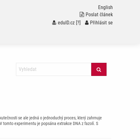
English
Poslat článek
eduID.cz
[?]
/
Přihlásit se
nka
skutečnosti se ale jedná o jednoduchý proces, který zahrnuje
V tomto experimentu je popsána extrakce DNA z fazolí. S