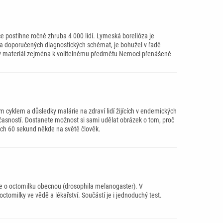
 postihne ročně zhruba 4 000 lidí. Lymeská borelióza je
da doporučených diagnostických schémat, je bohužel v řadě
ný materiál zejména k volitelnému předmětu Nemoci přenášené
 cyklem a důsledky malárie na zdraví lidí žijících v endemických
 současností. Dostanete možnost si sami udělat obrázek o tom, proč
ždých 60 sekund někde na světě člověk.
se o octomilku obecnou (drosophila melanogaster). V
octomilky ve vědě a lékařství. Součástí je i jednoduchý test.