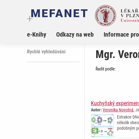
e-Knihy
Odkazy na web
Informace pro
Mgr. Vero
Rychlé vyhledávání
Řadit podle:
Kuchyňský experimen
Autor:
Veronika Novotná
, J
Extrakce DNA
několik obec
podobným pos