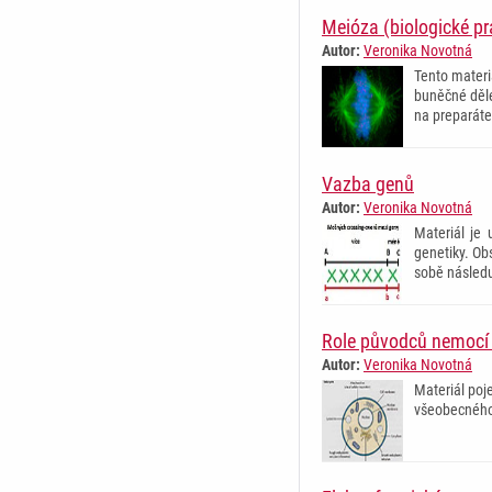
Meióza (biologické p
Autor:
Veronika Novotná
Tento materi
buněčné děle
na preparáte
Vazba genů
Autor:
Veronika Novotná
Materiál je 
genetiky. Ob
sobě následu
Role původců nemocí 
Autor:
Veronika Novotná
Materiál poje
všeobecného 