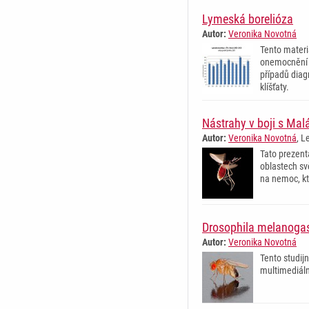
Lymeská borelióza
Autor:
Veronika Novotná
Tento materi
onemocnění z
případů diag
klíšťaty.
Nástrahy v boji s Malá
Autor:
Veronika Novotná
, L
Tato prezent
oblastech svě
na nemoc, kte
Drosophila melanogas
Autor:
Veronika Novotná
Tento studij
multimediální