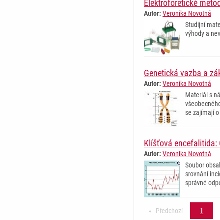
Elektroforetické meto
Autor:
Veronika Novotná
Studijní mat
výhody a nev
Genetická vazba a zá
Autor:
Veronika Novotná
Materiál s n
všeobecného 
se zajímají o
Klíšťová encefalitida
Autor:
Veronika Novotná
Soubor obsah
srovnání inc
správné odpo
Předchozí
stránka
1