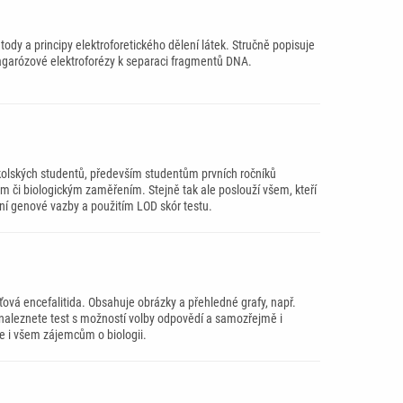
ody a principy elektroforetického dělení látek. Stručně popisuje
í agarózové elektroforézy k separaci fragmentů DNA.
kolských studentů, především studentům prvních ročníků
 či biologickým zaměřením. Stejně tak ale poslouží všem, kteří
lení genové vazby a použitím LOD skór testu.
vá encefalitida. Obsahuje obrázky a přehledné grafy, např.
 naleznete test s možností volby odpovědí a samozřejmě i
e i všem zájemcům o biologii.