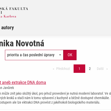
 autory
nika Novotná
Předchozí
stránka
1
2
Další
strá
t aneb extrakce DNA doma
an Javůrek
 může znít jako složitý úkol, pro jehož provedení je nutná moderní laboratoř. Ve 
ných kroků a stačí nám k tomu vybavení z kuchyně a běžně dostupné chemikálie. 
tupem ale lze ektrakci DNA provést z jakéhokoli biologického materiálu.