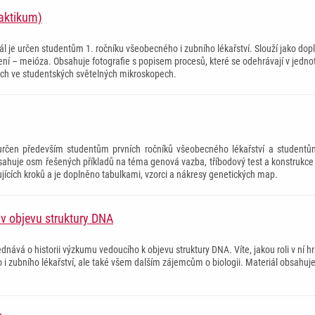
raktikum)
ál je určen studentům 1. ročníku všeobecného i zubního lékařství. Slouží jako dop
ní – meióza. Obsahuje fotografie s popisem procesů, které se odehrávají v jednot
ch ve studentských světelných mikroskopech.
určen především studentům prvních ročníků všeobecného lékařství a studentům 
sahuje osm řešených příkladů na téma genová vazba, tříbodový test a konstrukce 
jících kroků a je doplněno tabulkami, vzorci a nákresy genetických map.
v objevu struktury DNA
dnává o historii výzkumu vedoucího k objevu struktury DNA. Víte, jakou roli v ní h
i zubního lékařství, ale také všem dalším zájemcům o biologii. Materiál obsahuje k