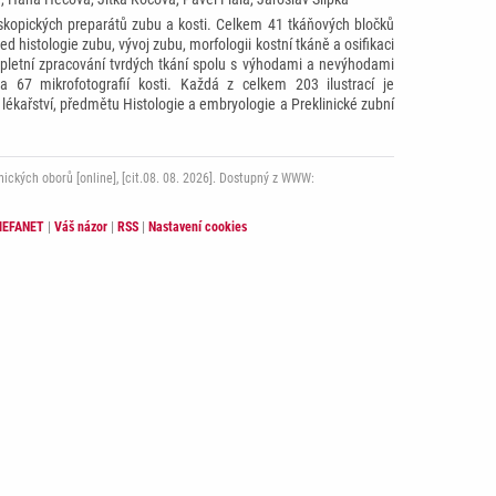
skopických preparátů zubu a kosti. Celkem 41 tkáňových bločků
 histologie zubu, vývoj zubu, morfologii kostní tkáně a osifikaci
mpletní zpracování tvrdých tkání spolu s výhodami a nevýhodami
a 67 mikrofotografií kosti. Každá z celkem 203 ilustrací je
ékařství, předmětu Histologie a embryologie a Preklinické zubní
ckých oborů [online], [cit.08. 08. 2026]. Dostupný z WWW:
 MEFANET
|
Váš názor
|
RSS
|
Nastavení cookies