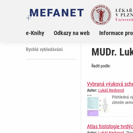
e-Knihy
Odkazy na web
Informace pro
MUDr. Lu
Rychlé vyhledávání
Řadit podle:
Vybraná výuková sché
Autor:
Lukáš Nedorost
Přehledná vý
zimním semes
Atlas histologie tvrdý
Autor:
Lukáš Nedorost
, Zby