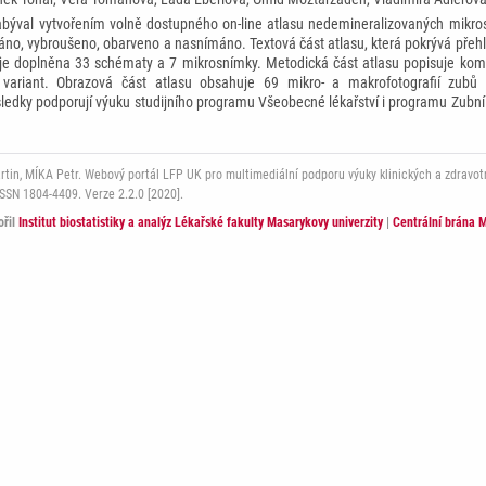
abýval vytvořením volně dostupného on-line atlasu nedemineralizovaných mikro
áno, vybroušeno, obarveno a nasnímáno. Textová část atlasu, která pokrývá přehled
, je doplněna 33 schématy a 7 mikrosnímky. Metodická část atlasu popisuje ko
h variant. Obrazová část atlasu obsahuje 69 mikro- a makrofotografií zubů 
edky podporují výuku studijního programu Všeobecné lékařství i programu Zubní l
in, MÍKA Petr. Webový portál LFP UK pro multimediální podporu výuky klinických a zdravotni
 ISSN 1804-4409. Verze 2.2.0 [2020].
ořil
Institut biostatistiky a analýz Lékařské fakulty Masarykovy univerzity
|
Centrální brána