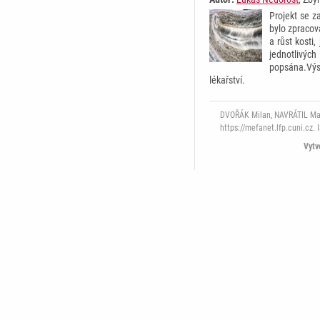
Projekt se z
bylo zpracov
a růst kosti
jednotlivýc
popsána.Výsl
lékařství.
DVOŘÁK Milan, NAVRÁTIL Mart
https://mefanet.lfp.cuni.cz.
Vytv