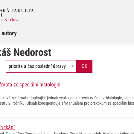
 autory
káš Nedorost
mata ze speciální histologie
uková schémata doplňující jednak výuku praktických cvičení z histologie, jedna
tru 2. ročníku. Obsah koresponduje s "Manuálem pro praktikum ze speciální hi
ch tkání
něk Tonar, Věra Tomanová, Lada Eberlová, Omid Moztarzadeh, Vladimíra Adlerová,