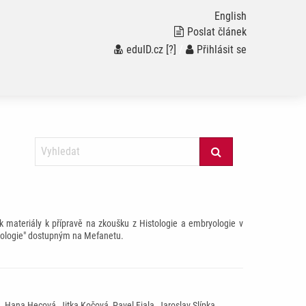
English
Poslat článek
eduID.cz
[?]
/
Přihlásit se
k materiály k přípravě na zkoušku z Histologie a embryologie v
stologie" dostupným na Mefanetu.
 Hana Hecová, Jitka Kočová, Pavel Fiala, Jaroslav Slípka