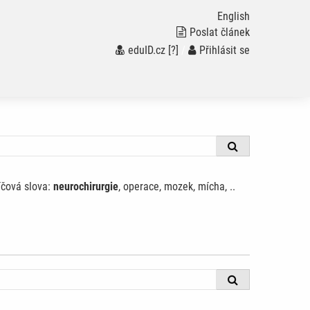
English
Poslat článek
eduID.cz
[?]
/
Přihlásit se
líčová slova:
neurochirurgie
, operace, mozek, mícha, ..