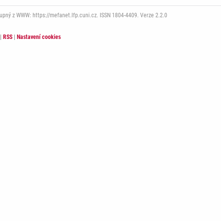
tupný z WWW: https://mefanet.lfp.cuni.cz. ISSN 1804-4409. Verze 2.2.0
|
RSS
|
Nastavení cookies