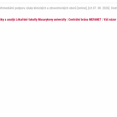
mediální podporu výuky klinických a zdravotnických oborů [online], [cit.07. 08. 2026]. Dos
stiky a analýz Lékařské fakulty Masarykovy univerzity
|
Centrální brána MEFANET
|
Váš názor