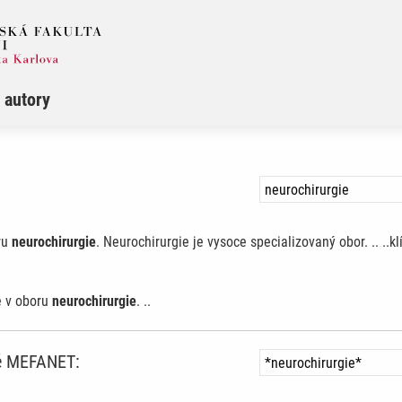
 autory
ru
neurochirurgie
. Neurochirurgie je vysoce specializovaný obor. .. ..k
é v oboru
neurochirurgie
. ..
ně MEFANET: