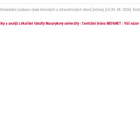
mediální podporu výuky klinických a zdravotnických oborů [online], [cit.09. 08. 2026]. Dos
stiky a analýz Lékařské fakulty Masarykovy univerzity
|
Centrální brána MEFANET
|
Váš názor