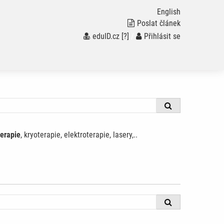
English
Poslat článek
eduID.cz
[?]
/
Přihlásit se
terapie
, kryoterapie, elektroterapie, lasery,..