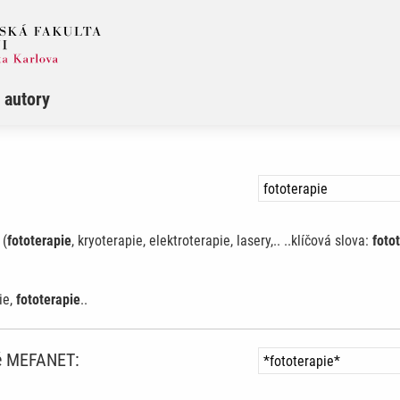
 autory
 (
fototerapie
, kryoterapie, elektroterapie, lasery,.. ..klíčová slova:
foto
ie,
fototerapie
..
ně MEFANET: