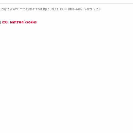
tupný z WWW: https://mefanet.lfp.cuni.cz. ISSN 1804-4409. Verze 2.2.0
|
RSS
|
Nastavení cookies