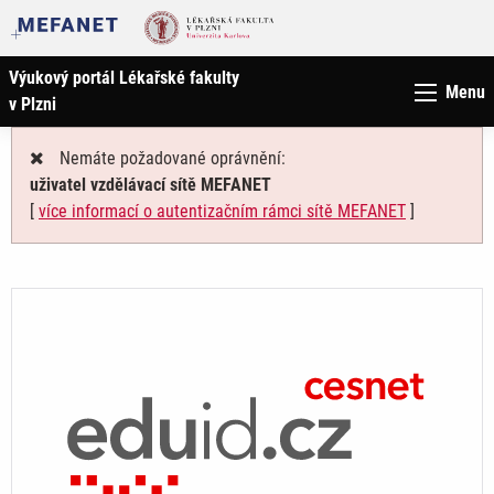
Výukový portál Lékařské fakulty
Menu
v Plzni
Nemáte požadované oprávnění:
uživatel vzdělávací sítě MEFANET
[
více informací o autentizačním rámci sítě MEFANET
]