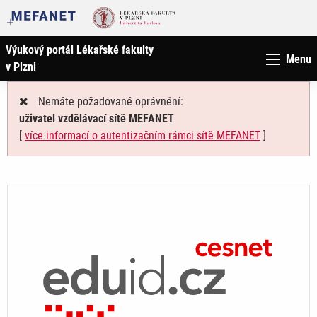
Výukový portál Lékařské fakulty
Menu
v Plzni
Nemáte požadované oprávnění:
uživatel vzdělávací sítě MEFANET
[
více informací o autentizačním rámci sítě MEFANET
]