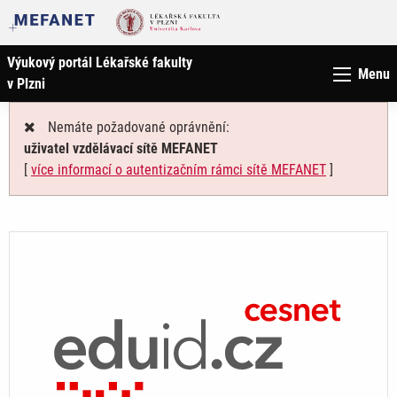
Výukový portál Lékařské fakulty
Menu
v Plzni
Nemáte požadované oprávnění:
uživatel vzdělávací sítě MEFANET
[
více informací o autentizačním rámci sítě MEFANET
]