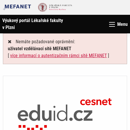
Výukový portál Lékařské fakulty
Menu
v Plzni
Nemáte požadované oprávnění:
uživatel vzdělávací sítě MEFANET
[
více informací o autentizačním rámci sítě MEFANET
]