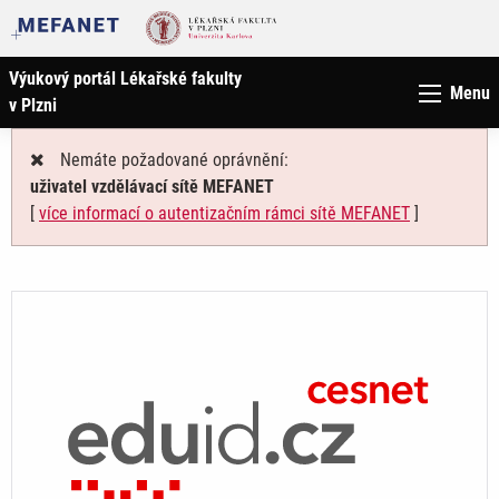
Výukový portál Lékařské fakulty
Menu
v Plzni
Nemáte požadované oprávnění:
uživatel vzdělávací sítě MEFANET
[
více informací o autentizačním rámci sítě MEFANET
]