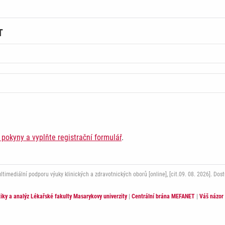
T
í pokyny a vyplňte registrační formulář
.
mediální podporu výuky klinických a zdravotnických oborů [online], [cit.09. 08. 2026]. Dos
stiky a analýz Lékařské fakulty Masarykovy univerzity
|
Centrální brána MEFANET
|
Váš názor