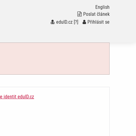
English
Poslat článek
eduID.cz
[?]
/
Přihlásit se
 identit eduID.cz