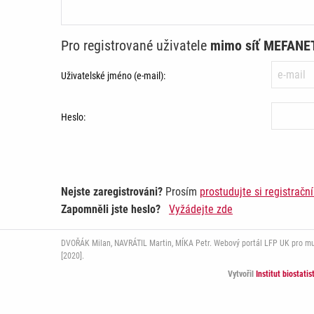
Pro registrované uživatele
mimo síť MEFANE
Uživatelské jméno (e-mail):
Heslo:
Nejste zaregistrováni?
Prosím
prostudujte si registračn
Zapomněli jste heslo?
Vyžádejte zde
DVOŘÁK Milan, NAVRÁTIL Martin, MÍKA Petr. Webový portál LFP UK pro multi
[2020].
Vytvořil
Institut biostati