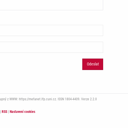
tupný z WWW: https://mefanet.lfp.cuni.cz. ISSN 1804-4409. Verze 2.2.0
|
RSS
|
Nastavení cookies