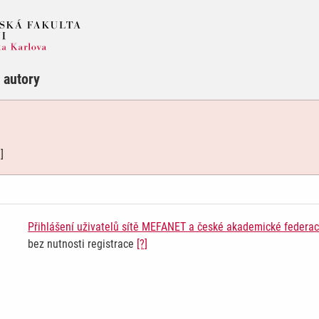
 autory
]
Přihlášení uživatelů sítě MEFANET a české akademické federace
bez nutnosti registrace
[?]