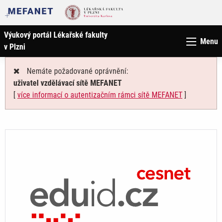
Výukový portál Lékařské fakulty
Menu
v Plzni
Nemáte požadované oprávnění:
uživatel vzdělávací sítě MEFANET
[
více informací o autentizačním rámci sítě MEFANET
]